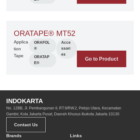
ORATAPE® MT52
Applica
ORAFOL
Acce
tion
®
ssori
es
Tape
ORATAP
Go to Product
E®
INDOKARTA
No. 12BB, Jl. Pembangunan II, RT.9/RW.2, Petojo Utara, Kecamatan
Gambir, Kota Jakarta Pusat, Daerah Khusus Ibukota Jakarta 10130
Contact Us
Brands
Links