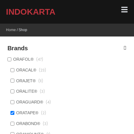
INDOKARTA
Home
/ Shop
Brands
ORAFOL®
(47)
ORACAL®
(23)
ORAJET®
(11)
ORALITE®
(3)
ORAGUARD®
(4)
ORATAPE®
(2)
ORABOND®
(3)