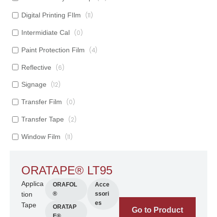
Digital Printing FIlm
(11)
Intermidiate Cal
(0)
Paint Protection Film
(4)
Reflective
(6)
Signage
(12)
Transfer Film
(0)
Transfer Tape
(2)
Window Film
(11)
ORATAPE® LT95
Applica
ORAFOL
Acce
tion
®
ssori
es
Tape
ORATAP
Go to Product
E®