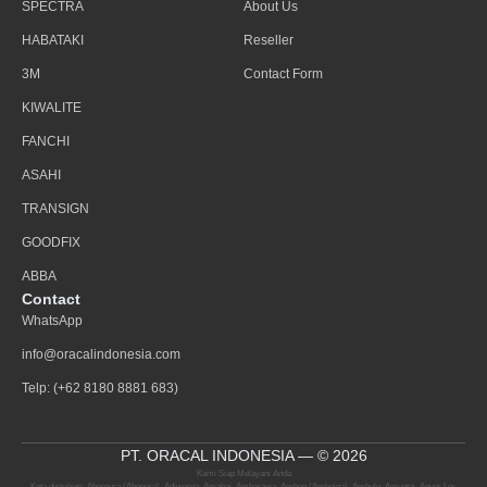
SPECTRA
About Us
HABATAKI
Reseller
3M
Contact Form
KIWALITE
FANCHI
ASAHI
TRANSIGN
GOODFIX
ABBA
Contact
WhatsApp
info@oracalindonesia.com
Telp: (+62 8180 8881 683)
PT. ORACAL INDONESIA — © 2026
Kami Siap Melayani Anda
Kota distribusi: Aberpura (Abepura), Adiwerna, Amahai, Ambarawa, Ambon (Amboina), Ambulu, Amuntai, Anyer Lor,