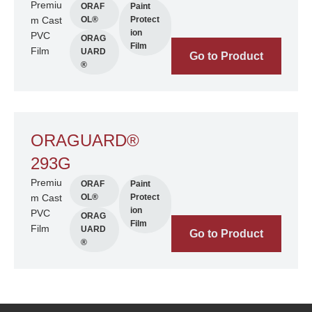
Premiu
ORAF
Paint
m Cast
OL®
Protect
ion
PVC
ORAG
Film
Film
UARD
Go to Product
®
ORAGUARD®
293G
Premiu
ORAF
Paint
m Cast
OL®
Protect
ion
PVC
ORAG
Film
Film
UARD
Go to Product
®