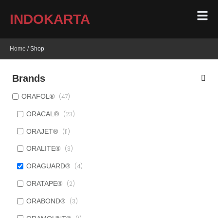
INDOKARTA
Home
/ Shop
Brands
ORAFOL®
(47)
ORACAL®
(23)
ORAJET®
(11)
ORALITE®
(3)
ORAGUARD®
(4)
ORATAPE®
(2)
ORABOND®
(3)