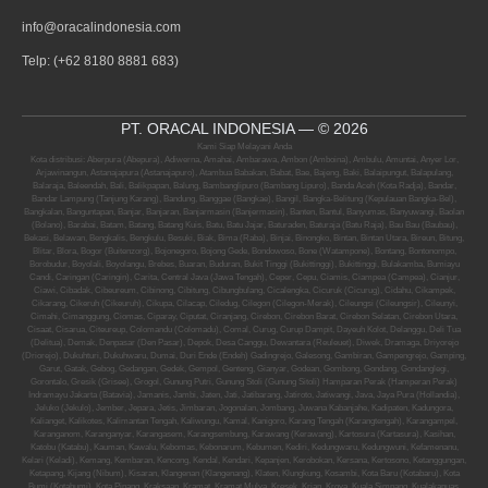
info@oracalindonesia.com
Telp: (+62 8180 8881 683)
PT. ORACAL INDONESIA — © 2026
Kami Siap Melayani Anda
Kota distribusi: Aberpura (Abepura), Adiwerna, Amahai, Ambarawa, Ambon (Amboina), Ambulu, Amuntai, Anyer Lor,
Arjawinangun, Astanajapura (Astanajapuro), Atambua Babakan, Babat, Bae, Bajeng, Baki, Balaipungut, Balapulang,
Balaraja, Baleendah, Bali, Balikpapan, Balung, Bambanglipuro (Bambang Lipuro), Banda Aceh (Kota Radja), Bandar,
Bandar Lampung (Tanjung Karang), Bandung, Banggae (Bangkae), Bangil, Bangka-Belitung (Kepulauan Bangka-Bel),
Bangkalan, Banguntapan, Banjar, Banjaran, Banjarmasin (Banjermasin), Banten, Bantul, Banyumas, Banyuwangi, Baolan
(Bolano), Barabai, Batam, Batang, Batang Kuis, Batu, Batu Jajar, Baturaden, Baturaja (Batu Raja), Bau Bau (Baubau),
Bekasi, Belawan, Bengkalis, Bengkulu, Besuki, Biak, Bima (Raba), Binjai, Binongko, Bintan, Bintan Utara, Bireun, Bitung,
Blitar, Blora, Bogor (Buitenzorg), Bojonegoro, Bojong Gede, Bondowoso, Bone (Watampone), Bontang, Bontonompo,
Borobudur, Boyolali, Boyolangu, Brebes, Buaran, Buduran, Bukit Tinggi (Bukittinggi), Bukittinggi, Bulakamba, Bumiayu
Candi, Caringan (Caringin), Carita, Central Java (Jawa Tengah), Ceper, Cepu, Ciamis, Ciampea (Campea), Cianjur,
Ciawi, Cibadak, Cibeureum, Cibinong, Cibitung, Cibungbulang, Cicalengka, Cicuruk (Cicurug), Cidahu, Cikampek,
Cikarang, Cikeruh (Cikeuruh), Cikupa, Cilacap, Ciledug, Cilegon (Cilegon-Merak), Cileungsi (Cileungsir), Cileunyi,
Cimahi, Cimanggung, Ciomas, Ciparay, Ciputat, Ciranjang, Cirebon, Cirebon Barat, Cirebon Selatan, Cirebon Utara,
Cisaat, Cisarua, Citeureup, Colomandu (Colomadu), Comal, Curug, Curup Dampit, Dayeuh Kolot, Delanggu, Deli Tua
(Delitua), Demak, Denpasar (Den Pasar), Depok, Desa Canggu, Dewantara (Reuleuet), Diwek, Dramaga, Driyorejo
(Driorejo), Dukuhturi, Dukuhwaru, Dumai, Duri Ende (Endeh) Gadingrejo, Galesong, Gambiran, Gampengrejo, Gamping,
Garut, Gatak, Gebog, Gedangan, Gedek, Gempol, Genteng, Gianyar, Godean, Gombong, Gondang, Gondanglegi,
Gorontalo, Gresik (Grisee), Grogol, Gunung Putri, Gunung Stoli (Gunung Sitoli) Hamparan Perak (Hamperan Perak)
Indramayu Jakarta (Batavia), Jamanis, Jambi, Jaten, Jati, Jatibarang, Jatiroto, Jatiwangi, Java, Jaya Pura (Hollandia),
Jeluko (Jekulo), Jember, Jepara, Jetis, Jimbaran, Jogonalan, Jombang, Juwana Kabanjahe, Kadipaten, Kadungora,
Kalianget, Kalikotes, Kalimantan Tengah, Kaliwungu, Kamal, Kanigoro, Karang Tengah (Karangtengah), Karangampel,
Karanganom, Karanganyar, Karangasem, Karangsembung, Karawang (Kerawang), Kartosura (Kartasura), Kasihan,
Katobu (Katabu), Kauman, Kawalu, Kebomas, Kebonarum, Kebumen, Kediri, Kedungwaru, Kedungwuni, Kefamenanu,
Kelari (Keladi), Kemang, Kembaran, Kencong, Kendal, Kendari, Kepanjen, Kerobokan, Kersana, Kertosono, Ketanggungan,
Ketapang, Kijang (Nibum), Kisaran, Klangenan (Klangenang), Klaten, Klungkung, Kosambi, Kota Baru (Kotabaru), Kota
Bumi (Kotabumi), Kota Pinang, Kraksaan, Kramat, Kramat Mulya, Kresek, Krian, Kroya, Kuala Simpang, Kualakapuas,