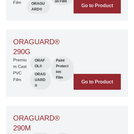
on Film
Film
ORAGU
Go to Product
ARD®
ORAGUARD®
290G
Premiu
ORAF
Paint
m Cast
OL®
Protect
ion
PVC
ORAG
Film
Film
UARD
Go to Product
®
ORAGUARD®
290M