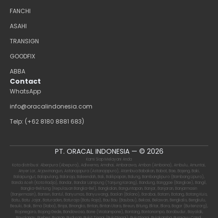
FANCHI
ASAHI
TRANSIGN
GOODFIX
ABBA
Contact
WhatsApp
info@oracalindonesia.com
Telp: (+62 8180 8881 683)
PT. ORACAL INDONESIA — © 2026
Kami Siap Melayani Anda
Kota distribusi: Aberpura (Abepura), Adiwerna, Amahai, Ambarawa, Ambon (Amboina), Ambulu, Amuntai,
Anyer Lor, Arjawinangun, Astanajapura (Astanajapuro), Atambua Babakan, Babat, Bae, Bajeng, Baki,
Balaipungut, Balapulang, Balaraja, Baleendah, Bali, Balikpapan, Balung, Bambanglipuro (Bambang Lipuro),
Banda Aceh (Kota Radja), Bandar, Bandar Lampung (Tanjung Karang), Bandung, Banggae (Bangkae), Bangil,
Bangka-Belitung (Kepulauan Bangka-Bel), Bangkalan, Banguntapan, Banjar, Banjaran, Banjarmasin
(Banjermasin), Banten, Bantul, Banyumas, Banyuwangi, Baolan (Bolano), Barabai, Batam, Batang, Batang Kuis,
Batu, Batu Jajar, Baturaden, Baturaja (Batu Raja), Bau Bau (Baubau), Bekasi, Belawan, Bengkalis, Bengkulu,
Besuki, Biak, Bima (Raba), Binjai, Binongko, Bintan, Bintan Utara, Bireun, Bitung, Blitar, Blora, Bogor (Buitenzorg),
Bojonegoro, Bojong Gede, Bondowoso, Bone (Watampone), Bontang, Bontonompo, Borobudur, Boyolali,
Boyolangu, Brebes, Buaran, Buduran, Bukit Tinggi (Bukittinggi), Bukittinggi, Bulakamba, Bumiayu Candi,