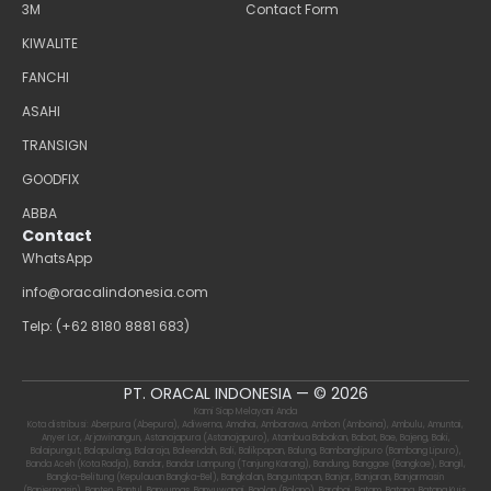
3M
Contact Form
KIWALITE
FANCHI
ASAHI
TRANSIGN
GOODFIX
ABBA
Contact
WhatsApp
info@oracalindonesia.com
Telp: (+62 8180 8881 683)
PT. ORACAL INDONESIA — © 2026
Kami Siap Melayani Anda
Kota distribusi: Aberpura (Abepura), Adiwerna, Amahai, Ambarawa, Ambon (Amboina), Ambulu, Amuntai,
Anyer Lor, Arjawinangun, Astanajapura (Astanajapuro), Atambua Babakan, Babat, Bae, Bajeng, Baki,
Balaipungut, Balapulang, Balaraja, Baleendah, Bali, Balikpapan, Balung, Bambanglipuro (Bambang Lipuro),
Banda Aceh (Kota Radja), Bandar, Bandar Lampung (Tanjung Karang), Bandung, Banggae (Bangkae), Bangil,
Bangka-Belitung (Kepulauan Bangka-Bel), Bangkalan, Banguntapan, Banjar, Banjaran, Banjarmasin
(Banjermasin), Banten, Bantul, Banyumas, Banyuwangi, Baolan (Bolano), Barabai, Batam, Batang, Batang Kuis,