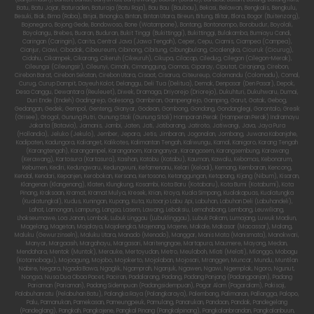
Batu, Batu Jajar, Baturaden, Baturaja (Batu Raja), Bau Bau (Baubau), Bekasi, Belawan, Bengkalis, Bengkulu,
Besuki, Biak, Bima (Raba), Binjai, Binongko, Bintan, Bintan Utara, Bireun, Bitung, Blitar, Blora, Bogor (Buitenzorg),
Bojonegoro, Bojong Gede, Bondowoso, Bone (Watampone), Bontang, Bontonompo, Borobudur, Boyolali,
Boyolangu, Brebes, Buaran, Buduran, Bukit Tinggi (Bukittinggi), Bukittinggi, Bulakamba, Bumiayu Candi,
Caringan (Caringin), Carita, Central Java (Jawa Tengah), Ceper, Cepu, Ciamis, Ciampea (Campea),
Cianjur, Ciawi, Cibadak, Cibeureum, Cibinong, Cibitung, Cibungbulang, Cicalengka, Cicuruk (Cicurug),
Cidahu, Cikampek, Cikarang, Cikeruh (Cikeuruh), Cikupa, Cilacap, Ciledug, Cilegon (Cilegon-Merak),
Cileungsi (Cileungsir), Cileunyi, Cimahi, Cimanggung, Ciomas, Ciparay, Ciputat, Ciranjang, Cirebon,
Cirebon Barat, Cirebon Selatan, Cirebon Utara, Cisaat, Cisarua, Citeureup, Colomandu (Colomadu), Comal,
Curug, Curup Dampit, Dayeuh Kolot, Delanggu, Deli Tua (Delitua), Demak, Denpasar (Den Pasar), Depok,
Desa Canggu, Dewantara (Reuleuet), Diwek, Dramaga, Driyorejo (Driorejo), Dukuhturi, Dukuhwaru, Dumai,
Duri Ende (Endeh) Gadingrejo, Galesong, Gambiran, Gampengrejo, Gamping, Garut, Gatak, Gebog,
Gedangan, Gedek, Gempol, Genteng, Gianyar, Godean, Gombong, Gondang, Gondanglegi, Gorontalo, Gresik
(Grisee), Grogol, Gunung Putri, Gunung Stoli (Gunung Sitoli) Hamparan Perak (Hamperan Perak) Indramayu
Jakarta (Batavia), Jamanis, Jambi, Jaten, Jati, Jatibarang, Jatiroto, Jatiwangi, Java, Jaya Pura
(Hollandia), Jeluko (Jekulo), Jember, Jepara, Jetis, Jimbaran, Jogonalan, Jombang, Juwana Kabanjahe,
Kadipaten, Kadungora, Kalianget, Kalikotes, Kalimantan Tengah, Kaliwungu, Kamal, Kanigoro, Karang Tengah
(Karangtengah), Karangampel, Karanganom, Karanganyar, Karangasem, Karangsembung, Karawang
(Kerawang), Kartosura (Kartasura), Kasihan, Katobu (Katabu), Kauman, Kawalu, Kebomas, Kebonarum,
Kebumen, Kediri, Kedungwaru, Kedungwuni, Kefamenanu, Kelari (Keladi), Kemang, Kembaran, Kencong,
Kendal, Kendari, Kepanjen, Kerobokan, Kersana, Kertosono, Ketanggungan, Ketapang, Kijang (Nibum), Kisaran,
Klangenan (Klangenang), Klaten, Klungkung, Kosambi, Kota Baru (Kotabaru), Kota Bumi (Kotabumi), Kota
Pinang, Kraksaan, Kramat, Kramat Mulya, Kresek, Krian, Kroya, Kuala Simpang, Kualakapuas, Kualatungka
(Kualatungkal), Kudus, Kuningan, Kupang, Kuta, Kutoarjo Labu Api, Labuhan, Labuhan Deli (Labuhandeli),
Lahat, Lamongan, Lampung, Langsa, Lasem, Lawang, Lebaksiu, Lemahabang, Lembang, Leuwiliang,
Lhokseumawe, Loa Janan, Lombok, Lubuk Linggau (Lubuklinggau), Lubuk Pakam, Lumajang, Luwuk Madiun,
Magelang, Magetan, Majalaya, Majalengka, Majenang, Majene, Makale, Makasar (Macassar), Malang,
Maluku (Gewurzinseln), Maluku Utara, Manado (Menado), Manggar, Manis Mata (Manismata), Manokwari,
Manyar, Margaasih, Margahayu, Margasari, Maritengngae, Martapura, Maumere, Mayong, Medan,
Mendahara, Mentok (Muntok), Merauke, Mertoyudan, Metro, Meulaboh, Mlati (Melati), Mlonggo, Mobagu
(Kotamobagu), Mojoagung, Mojobo, Mojokerto, Mojolaban, Mojosari, Mranggen, Muncar, Mundu, Muntilan
Nabire, Negara, Ngada Bawa, Ngaglik, Ngamprah, Nganjuk, Ngawen, Ngawi, Ngemplak, Ngoro, Ngunut,
Nongsa, Nusa Dua Obaa Pacet, Paciran, Padalarang, Padang, Padang Panjang (Padangpanjan), Padang
Pariaman (Pariaman), Padang Sidempuan (Padangsidempuan), Pagar Alam (Pagaralam), Pakisaji,
Palabuhanratu (Pelabuhan Batu), Palangka Raya (Palangkaraya), Palembang, Palimanan, Pallangga, Palopo,
Palu, Pamanukan, Pamekasan, Pameungpeuk, Pamulang, Panarukan, Pandaan, Pandak, Pandegelang
(Pandeglang), Pangkah, Pangkajene, Pangkal Pinang (Pangkalpinang), Pangkalanbrandan, Pangkalanbuun,