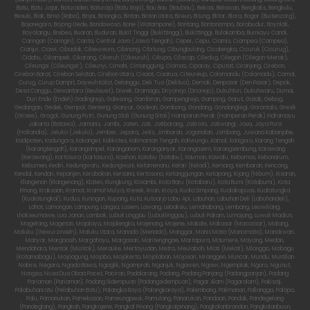
Batu, Batu Jajar, Baturaden, Baturaja (Batu Raja), Bau Bau (Baubau), Bekasi, Belawan, Bengkalis, Bengkulu,
Besuki, Biak, Bima (Raba), Binjai, Binongko, Bintan, Bintan Utara, Bireun, Bitung, Blitar, Blora, Bogor (Buitenzorg),
Bojonegoro, Bojong Gede, Bondowoso, Bone (Watampone), Bontang, Bontonompo, Borobudur, Boyolali,
Boyolangu, Brebes, Buaran, Buduran, Bukit Tinggi (Bukittinggi), Bukittinggi, Bulakamba, Bumiayu Candi,
Caringan (Caringin), Carita, Central Java (Jawa Tengah), Ceper, Cepu, Ciamis, Ciampea (Campea),
Cianjur, Ciawi, Cibadak, Cibeureum, Cibinong, Cibitung, Cibungbulang, Cicalengka, Cicuruk (Cicurug),
Cidahu, Cikampek, Cikarang, Cikeruh (Cikeuruh), Cikupa, Cilacap, Ciledug, Cilegon (Cilegon-Merak),
Cileungsi (Cileungsir), Cileunyi, Cimahi, Cimanggung, Ciomas, Ciparay, Ciputat, Ciranjang, Cirebon,
Cirebon Barat, Cirebon Selatan, Cirebon Utara, Cisaat, Cisarua, Citeureup, Colomandu (Colomadu), Comal,
Curug, Curup Dampit, Dayeuh Kolot, Delanggu, Deli Tua (Delitua), Demak, Denpasar (Den Pasar), Depok,
Desa Canggu, Dewantara (Reuleuet), Diwek, Dramaga, Driyorejo (Driorejo), Dukuhturi, Dukuhwaru, Dumai,
Duri Ende (Endeh) Gadingrejo, Galesong, Gambiran, Gampengrejo, Gamping, Garut, Gatak, Gebog,
Gedangan, Gedek, Gempol, Genteng, Gianyar, Godean, Gombong, Gondang, Gondanglegi, Gorontalo, Gresik
(Grisee), Grogol, Gunung Putri, Gunung Stoli (Gunung Sitoli) Hamparan Perak (Hamperan Perak) Indramayu
Jakarta (Batavia), Jamanis, Jambi, Jaten, Jati, Jatibarang, Jatiroto, Jatiwangi, Java, Jaya Pura
(Hollandia), Jeluko (Jekulo), Jember, Jepara, Jetis, Jimbaran, Jogonalan, Jombang, Juwana Kabanjahe,
Kadipaten, Kadungora, Kalianget, Kalikotes, Kalimantan Tengah, Kaliwungu, Kamal, Kanigoro, Karang Tengah
(Karangtengah), Karangampel, Karanganom, Karanganyar, Karangasem, Karangsembung, Karawang
(Kerawang), Kartosura (Kartasura), Kasihan, Katobu (Katabu), Kauman, Kawalu, Kebomas, Kebonarum,
Kebumen, Kediri, Kedungwaru, Kedungwuni, Kefamenanu, Kelari (Keladi), Kemang, Kembaran, Kencong,
Kendal, Kendari, Kepanjen, Kerobokan, Kersana, Kertosono, Ketanggungan, Ketapang, Kijang (Nibum), Kisaran,
Klangenan (Klangenang), Klaten, Klungkung, Kosambi, Kota Baru (Kotabaru), Kota Bumi (Kotabumi), Kota
Pinang, Kraksaan, Kramat, Kramat Mulya, Kresek, Krian, Kroya, Kuala Simpang, Kualakapuas, Kualatungka
(Kualatungkal), Kudus, Kuningan, Kupang, Kuta, Kutoarjo Labu Api, Labuhan, Labuhan Deli (Labuhandeli),
Lahat, Lamongan, Lampung, Langsa, Lasem, Lawang, Lebaksiu, Lemahabang, Lembang, Leuwiliang,
Lhokseumawe, Loa Janan, Lombok, Lubuk Linggau (Lubuklinggau), Lubuk Pakam, Lumajang, Luwuk Madiun,
Magelang, Magetan, Majalaya, Majalengka, Majenang, Majene, Makale, Makasar (Macassar), Malang,
Maluku (Gewurzinseln), Maluku Utara, Manado (Menado), Manggar, Manis Mata (Manismata), Manokwari,
Manyar, Margaasih, Margahayu, Margasari, Maritengngae, Martapura, Maumere, Mayong, Medan,
Mendahara, Mentok (Muntok), Merauke, Mertoyudan, Metro, Meulaboh, Mlati (Melati), Mlonggo, Mobagu
(Kotamobagu), Mojoagung, Mojobo, Mojokerto, Mojolaban, Mojosari, Mranggen, Muncar, Mundu, Muntilan
Nabire, Negara, Ngada Bawa, Ngaglik, Ngamprah, Nganjuk, Ngawen, Ngawi, Ngemplak, Ngoro, Ngunut,
Nongsa, Nusa Dua Obaa Pacet, Paciran, Padalarang, Padang, Padang Panjang (Padangpanjan), Padang
Pariaman (Pariaman), Padang Sidempuan (Padangsidempuan), Pagar Alam (Pagaralam), Pakisaji,
Palabuhanratu (Pelabuhan Batu), Palangka Raya (Palangkaraya), Palembang, Palimanan, Pallangga, Palopo,
Palu, Pamanukan, Pamekasan, Pameungpeuk, Pamulang, Panarukan, Pandaan, Pandak, Pandegelang
(Pandeglang), Pangkah, Pangkajene, Pangkal Pinang (Pangkalpinang), Pangkalanbrandan, Pangkalanbuun,