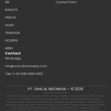
3M
Contact Form
KIWALITE
FANCHI
ASAHI
TRANSIGN
GOODFIX
ABBA
Contact
WhatsApp
info@oracalindonesia.com
Telp: (+62 8180 8881 683)
PT. ORACAL INDONESIA — © 2026
Kami Siap Melayani Anda
Kota distribusi: Aberpura (Abepura), Adiwerna, Amahai, Ambarawa, Ambon (Amboina), Ambulu, Amuntai,
Anyer Lor, Arjawinangun, Astanajapura (Astanajapuro), Atambua Babakan, Babat, Bae, Bajeng, Baki,
Balaipungut, Balapulang, Balaraja, Baleendah, Bali, Balikpapan, Balung, Bambanglipuro (Bambang Lipuro),
Banda Aceh (Kota Radja), Bandar, Bandar Lampung (Tanjung Karang), Bandung, Banggae (Bangkae), Bangil,
Bangka-Belitung (Kepulauan Bangka-Bel), Bangkalan, Banguntapan, Banjar, Banjaran, Banjarmasin
(Banjermasin), Banten, Bantul, Banyumas, Banyuwangi, Baolan (Bolano), Barabai, Batam, Batang, Batang Kuis,