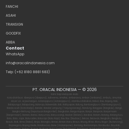
FANCHI
ASAHI
TRANSIGN
GOODFIX
ABBA
Contact
WhatsApp
info@oracalindonesia.com
Telp: (+62 8180 8881 683)
PT. ORACAL INDONESIA — © 2026
Kami Siap Melayani Anda
Kota distribusi: Aberpura (Abepura), Adiwerna, Amahai, Ambarawa, Ambon (Amboina), Ambulu, Amuntai,
Anyer Lor, Arjawinangun, Astanajapura (Astanajapuro), Atambua Babakan, Babat, Bae, Bajeng, Baki,
Balaipungut, Balapulang, Balaraja, Baleendah, Bali, Balikpapan, Balung, Bambanglipuro (Bambang Lipuro),
Banda Aceh (Kota Radja), Bandar, Bandar Lampung (Tanjung Karang), Bandung, Banggae (Bangkae), Bangil,
Bangka-Belitung (Kepulauan Bangka-Bel), Bangkalan, Banguntapan, Banjar, Banjaran, Banjarmasin
(Banjermasin), Banten, Bantul, Banyumas, Banyuwangi, Baolan (Bolano), Barabai, Batam, Batang, Batang Kuis,
Batu, Batu Jajar, Baturaden, Baturaja (Batu Raja), Bau Bau (Baubau), Bekasi, Belawan, Bengkalis, Bengkulu,
Besuki, Biak, Bima (Raba), Binjai, Binongko, Bintan, Bintan Utara, Bireun, Bitung, Blitar, Blora, Bogor (Buitenzorg),
Bojonegoro, Bojong Gede, Bondowoso, Bone (Watampone), Bontang, Bontonompo, Borobudur, Boyolali,
Boyolangu, Brebes, Buaran, Buduran, Bukit Tinggi (Bukittinggi), Bukittinggi, Bulakamba, Bumiayu Candi,