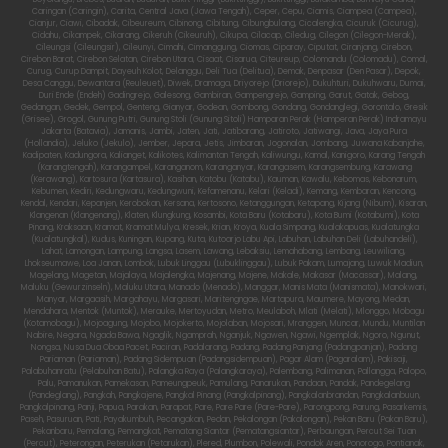
Caringan (Caringin), Carita, Central Java (Jawa Tengah), Ceper, Cepu, Ciamis, Ciampea (Campea),
Cianjur, Ciawi, Cibadak, Cibeureum, Cibinong, Cibitung, Cibungbulang, Cicalengka, Cicuruk (Cicurug),
Cidahu, Cikampek, Cikarang, Cikeruh (Cikeuruh), Cikupa, Cilacap, Ciledug, Cilegon (Cilegon-Merak),
Cileungsi (Cileungsir), Cileunyi, Cimahi, Cimanggung, Ciomas, Ciparay, Ciputat, Ciranjang, Cirebon,
Cirebon Barat, Cirebon Selatan, Cirebon Utara, Cisaat, Cisarua, Citeureup, Colomandu (Colomadu), Comal,
Curug, Curup Dampit, Dayeuh Kolot, Delanggu, Deli Tua (Delitua), Demak, Denpasar (Den Pasar), Depok,
Desa Canggu, Dewantara (Reuleuet), Diwek, Dramaga, Driyorejo (Driorejo), Dukuhturi, Dukuhwaru, Dumai,
Duri Ende (Endeh) Gadingrejo, Galesong, Gambiran, Gampengrejo, Gamping, Garut, Gatak, Gebog,
Gedangan, Gedek, Gempol, Genteng, Gianyar, Godean, Gombong, Gondang, Gondanglegi, Gorontalo, Gresik
(Grisee), Grogol, Gunung Putri, Gunung Stoli (Gunung Sitoli) Hamparan Perak (Hamperan Perak) Indramayu
Jakarta (Batavia), Jamanis, Jambi, Jaten, Jati, Jatibarang, Jatiroto, Jatiwangi, Java, Jaya Pura
(Hollandia), Jeluko (Jekulo), Jember, Jepara, Jetis, Jimbaran, Jogonalan, Jombang, Juwana Kabanjahe,
Kadipaten, Kadungora, Kalianget, Kalikotes, Kalimantan Tengah, Kaliwungu, Kamal, Kanigoro, Karang Tengah
(Karangtengah), Karangampel, Karanganom, Karanganyar, Karangasem, Karangsembung, Karawang
(Kerawang), Kartosura (Kartasura), Kasihan, Katobu (Katabu), Kauman, Kawalu, Kebomas, Kebonarum,
Kebumen, Kediri, Kedungwaru, Kedungwuni, Kefamenanu, Kelari (Keladi), Kemang, Kembaran, Kencong,
Kendal, Kendari, Kepanjen, Kerobokan, Kersana, Kertosono, Ketanggungan, Ketapang, Kijang (Nibum), Kisaran,
Klangenan (Klangenang), Klaten, Klungkung, Kosambi, Kota Baru (Kotabaru), Kota Bumi (Kotabumi), Kota
Pinang, Kraksaan, Kramat, Kramat Mulya, Kresek, Krian, Kroya, Kuala Simpang, Kualakapuas, Kualatungka
(Kualatungkal), Kudus, Kuningan, Kupang, Kuta, Kutoarjo Labu Api, Labuhan, Labuhan Deli (Labuhandeli),
Lahat, Lamongan, Lampung, Langsa, Lasem, Lawang, Lebaksiu, Lemahabang, Lembang, Leuwiliang,
Lhokseumawe, Loa Janan, Lombok, Lubuk Linggau (Lubuklinggau), Lubuk Pakam, Lumajang, Luwuk Madiun,
Magelang, Magetan, Majalaya, Majalengka, Majenang, Majene, Makale, Makasar (Macassar), Malang,
Maluku (Gewurzinseln), Maluku Utara, Manado (Menado), Manggar, Manis Mata (Manismata), Manokwari,
Manyar, Margaasih, Margahayu, Margasari, Maritengngae, Martapura, Maumere, Mayong, Medan,
Mendahara, Mentok (Muntok), Merauke, Mertoyudan, Metro, Meulaboh, Mlati (Melati), Mlonggo, Mobagu
(Kotamobagu), Mojoagung, Mojobo, Mojokerto, Mojolaban, Mojosari, Mranggen, Muncar, Mundu, Muntilan
Nabire, Negara, Ngada Bawa, Ngaglik, Ngamprah, Nganjuk, Ngawen, Ngawi, Ngemplak, Ngoro, Ngunut,
Nongsa, Nusa Dua Obaa Pacet, Paciran, Padalarang, Padang, Padang Panjang (Padangpanjan), Padang
Pariaman (Pariaman), Padang Sidempuan (Padangsidempuan), Pagar Alam (Pagaralam), Pakisaji,
Palabuhanratu (Pelabuhan Batu), Palangka Raya (Palangkaraya), Palembang, Palimanan, Pallangga, Palopo,
Palu, Pamanukan, Pamekasan, Pameungpeuk, Pamulang, Panarukan, Pandaan, Pandak, Pandegelang
(Pandeglang), Pangkah, Pangkajene, Pangkal Pinang (Pangkalpinang), Pangkalanbrandan, Pangkalanbuun,
Pangkalpinang, Panji, Papua, Parakan, Parapat, Pare, Pare Pare (Pare-Pare), Parongpong, Parung, Pasarkemis,
Paseh, Pasuruan, Pati, Payakumbuh, Pecangakan, Pedan, Pekalongan (Pakalongan), Pekan Baru (Pakan Baru),
Pekanbaru, Pemalang, Pemangkat, Pematang Siantar (Pematangsiantar), Perbaungan, Percut Sei Tuan
(Percut), Peterongan, Peterukan (Petarukan), Plered, Plumbon, Polewali, Pondok Aren, Ponorogo, Pontianak,